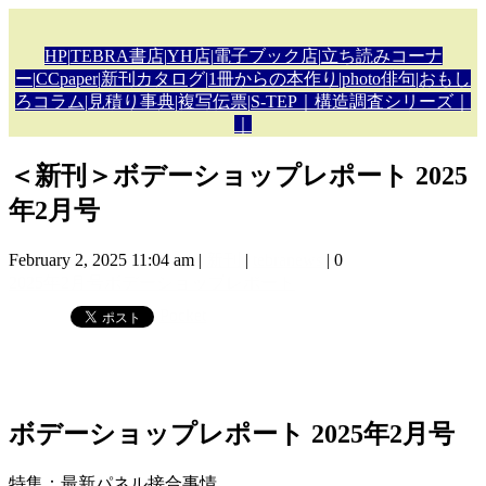
HP
|
TEBRA書店
|
YH店
|
電子ブック店
|
立ち読みコーナ
ー
|
CCpaper
|
新刊カタロ
グ|
1冊からの本作り
|
photo俳句
|
おもし
ろコラム
|
見積り事典
|複写伝票
|
S-TEP
｜構造調査シリーズ｜
｜
＜新刊＞ボデーショップレポート 2025
年2月号
February 2, 2025 11:04 am
|
新刊
|
tebranews
|
0
2025年2月号
ボデーショップレポート
Pocket
ボデーショップレポート 2025年2月号
特集：最新パネル接合事情