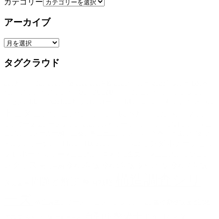
カテゴリー
アーカイブ
タグクラウド
2023年9月号
220系 ｊ-825
2020年版
2023年4月号
BMW
2022-2023年版
Vol.7
アウディ
アウディ Q3 8UCZD ｊ-781
クラウン
エクストレイル
スバル
（セダンHEV）AZSH32系
クロスロード RT1・2・3・4系
スズキ
トヨタ
ニッサン
ニッサン テイズ B21W系 ｊ-683
ハンドブック
バ
ッテリー交換データブック(2021.11)
パワーウインドゥ/ドアロック マニ
ュアル 6メーカー編（三菱、富士重工、スズキ) 下巻 平成16年版
フ
ホンダ
ボデーショッ
ォルクスワーゲン T-Roc（TDI Sport） ｊ-928
プレポート
ミツビシ
ボデーマニュアル（車体寸法図集）
マニュアル
レクサス
令和6年版
令和8年版
令和７年版
乗用車編
令和５年版
構造調査シリ
問題と解説
整備戦略
保安基準
ーズ
構造調査シリーズ/トヨタ クラウン 20
毒物劇物取扱者試験
自動車整備士
自研センターニュ
問題集 令和5年版
自動車年鑑