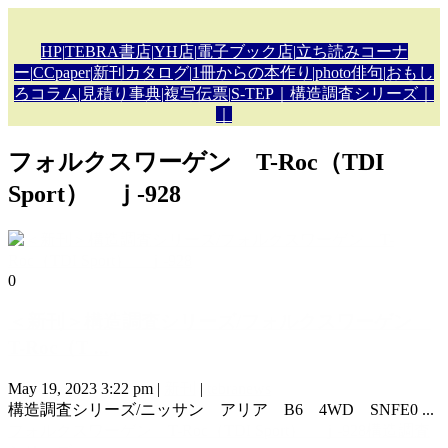
HP
|
TEBRA書店
|
YH店
|
電子ブック店
|
立ち読みコーナ
ー
|
CCpaper
|
新刊カタロ
グ|
1冊からの本作り
|
photo俳句
|
おもし
ろコラム
|
見積り事典
|複写伝票
|
S-TEP
｜構造調査シリーズ｜
｜
フォルクスワーゲン T-Roc（TDI
Sport） ｊ-928
0
＜新刊＞構造調査シリーズ/フォルクスワーゲン
T-Roc（T ...
May 19, 2023 3:22 pm
|
新刊
|
tebranews
構造調査シリーズ/ニッサン アリア B6 4WD SNFE0 ...
フォルクスワーゲン T-Roc（TDI Sport） ｊ-928
構造調査