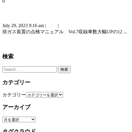
0
＜新発売＞排ガス装置の点検マニュアル Vol.7
July 29, 2023 9:16 am
|
新刊
|
tebranews
排ガス装置の点検マニュアル Vol.7収録車数大幅UPの12 ...
Vol.7
排ガス装置の点検マニュアル
続きを見る
検索
カテゴリー
カテゴリー
アーカイブ
タグクラウド