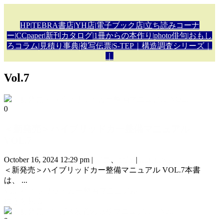
HP
|
TEBRA書店
|
YH店
|
電子ブック店
|
立ち読みコーナ
ー
|
CCpaper
|
新刊カタロ
グ|
1冊からの本作り
|
photo俳句
|
おもし
ろコラム
|
見積り事典
|複写伝票
|
S-TEP
｜構造調査シリーズ｜
｜
Vol.7
0
＜新発売＞ハイブリッドカー整備マニュアル
VOL.7
October 16, 2024 12:29 pm
|
完売
、
絶版
|
tebranews
＜新発売＞ハイブリッドカー整備マニュアル VOL.7本書
は、 ...
Vol.7
ハイブリッドカー整備マニュアル
続きを見る