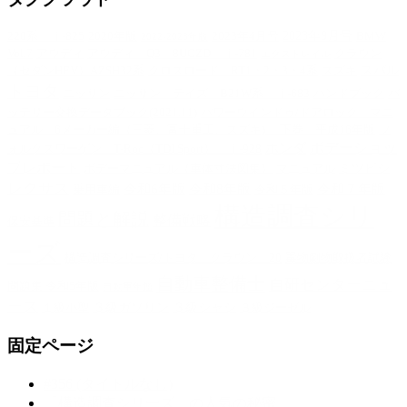
2023年9月号
220系 ｊ-825
2020年版
2023年4月号
BMW
2022-2023年版
Vol.7
アウディ
アウディ Q3 8UCZD ｊ-781
クラウン
エクストレイル
スバル
（セダンHEV）AZSH32系
クロスロード RT1・2・3・4系
スズキ
トヨタ
ニッサン
ニッサン テイズ B21W系 ｊ-683
ハンドブック
バ
ッテリー交換データブック(2021.11)
パワーウインドゥ/ドアロック マニ
ュアル 6メーカー編（三菱、富士重工、スズキ) 下巻 平成16年版
フ
ホンダ
ボデーショッ
ォルクスワーゲン T-Roc（TDI Sport） ｊ-928
プレポート
ミツビシ
ボデーマニュアル（車体寸法図集）
マニュアル
レクサス
令和6年版
令和8年版
令和７年版
乗用車編
令和５年版
構造調査シリ
問題と解説
整備戦略
保安基準
ーズ
構造調査シリーズ/トヨタ クラウン 20
毒物劇物取扱者試験
自動車整備士
自研センターニュ
問題集 令和5年版
自動車年鑑
ース
３級ガソリン
３級シャシ
１級小型
３級ジーゼル
固定ページ
#356 (タイトルなし)
「構造調査シリーズ」の人気の秘密