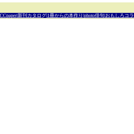
CCpaper
|
新刊カタロ
グ|
1冊からの本作り
|
photo俳句
|
おもしろコラ