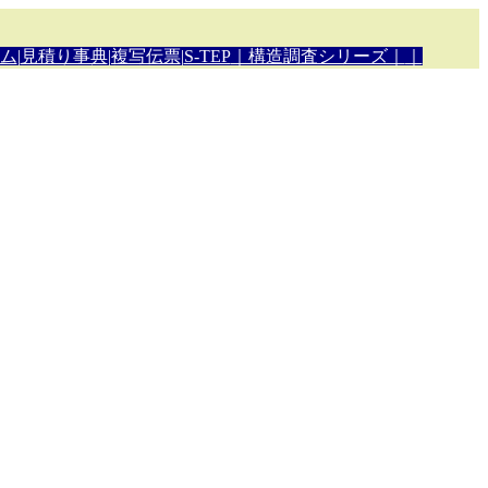
ム
|
見積り事典
|複写伝票
|
S-TEP
｜構造調査シリーズ｜
｜