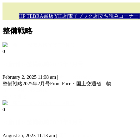
HP
|
TEBRA書店
|
YH店
|
電子ブック店
|
立ち読みコーナー
|
整備戦略
0
＜新刊＞整備戦略2025年2月号
February 2, 2025 11:08 am
|
新刊
|
tebranews
整備戦略2025年2月号Front Face・国土交通省 物 ...
2023年9月号
整備戦略
続きを見る
0
＜新刊＞整備戦略2023年9月号
August 25, 2023 11:13 am
|
新刊
|
tebranews