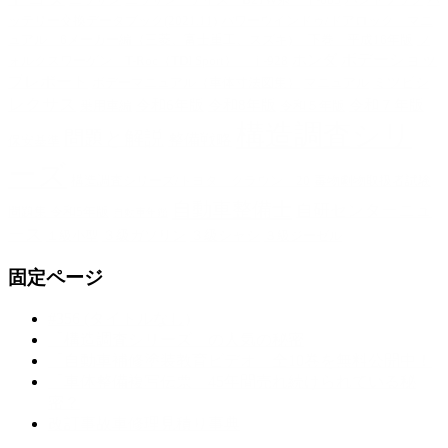
ニッサン
ニッサン テイズ B21W系 ｊ-683
ハンドブック
バ
ッテリー交換データブック(2021.11)
パワーウインドゥ/ドアロック マニ
ュアル 6メーカー編（三菱、富士重工、スズキ) 下巻 平成16年版
フ
ホンダ
ボデーショッ
ォルクスワーゲン T-Roc（TDI Sport） ｊ-928
プレポート
ミツビシ
ボデーマニュアル（車体寸法図集）
マニュアル
レクサス
令和6年版
令和8年版
令和７年版
乗用車編
令和５年版
構造調査シリ
問題と解説
整備戦略
保安基準
ーズ
構造調査シリーズ/トヨタ クラウン 20
毒物劇物取扱者試験
自動車整備士
自研センターニュ
問題集 令和5年版
自動車年鑑
ース
３級ガソリン
３級シャシ
１級小型
３級ジーゼル
固定ページ
#356 (タイトルなし)
「構造調査シリーズ」の人気の秘密
「自動車補修塗装教育ビデオ」全10巻を無料公開中！
「車体整備複写伝票」45年間売れ続けられている秘
密？
改訂事故車修理見積り事典