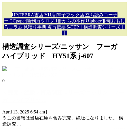
HP
|
TEBRA書店
|
YH店
|
電子ブック店
|
立ち読みコーナ
ー
|
CCpaper
|
新刊カタロ
グ|
1冊からの本作り
|
photo俳句
|
おもし
ろコラム
|
見積り事典
|複写伝票
|
S-TEP
｜構造調査シリーズ｜
｜
構造調査シリーズ/ニッサン フーガ
ハイブリッド HY51系 j-607
0
＜完売・絶版＞構造調査シリーズ/ニッサン フー
ガ ハイブリッ ...
April 13, 2025 6:54 am
|
絶版
|
tebranews
※この書籍は当店在庫を含み完売。絶版になりました。 構
造調査 ...