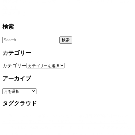
構造調査シリーズ/ニッサン フーガ ハイブリッド HY51
系 j-607
続きを見る
検索
カテゴリー
カテゴリー
アーカイブ
タグクラウド
2023年9月号
220系 ｊ-825
2020年版
2023年4月号
BMW
2022-2023年版
Vol.7
アウディ
アウディ Q3 8UCZD ｊ-781
クラウン
エクストレイル
スバル
（セダンHEV）AZSH32系
クロスロード RT1・2・3・4系
スズキ
トヨタ